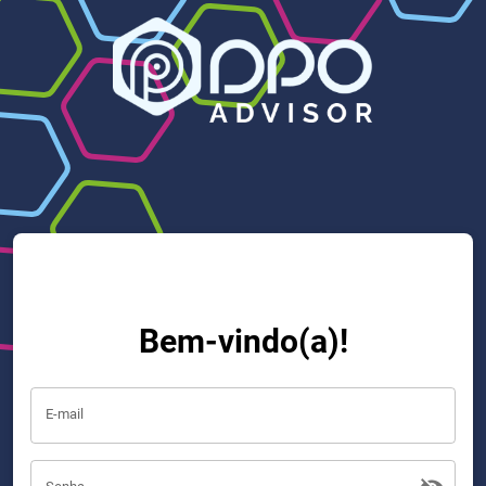
Bem-vindo(a)!
E-mail